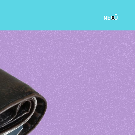
MENÜ
X