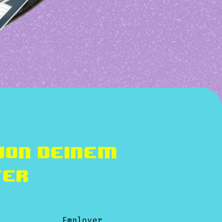
von deinem
ter
Employer