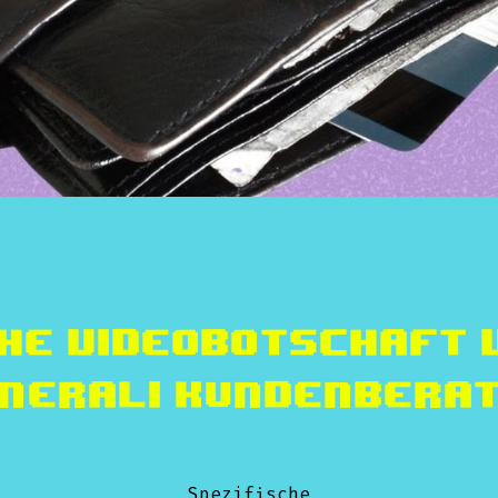
he Videobotschaft 
nerali Kundenbera
Spezifische