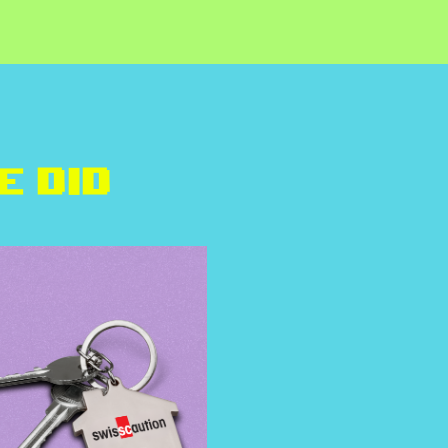
e did
Zweifel Chips &
Snacks AG