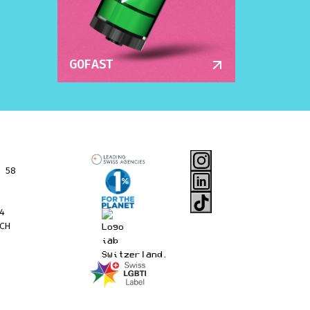
GOFAST
 58
4
CH