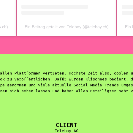
y.ch)
Ein Beitrag geteilt von Teleboy (@teleboy.ch)
Ein 
allen Plattformen vertreten. Höchste Zeit also, coolen u
ok zu veröffentlichen. Dafür wurden Klischees bedient, d
pe genommen und viele aktuelle Social Media Trends umges
nen sich sehen lassen und haben allen Beteiligten sehr v
CLIENT
Teleboy AG