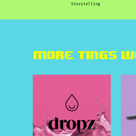
Storytelling
More TINGS w