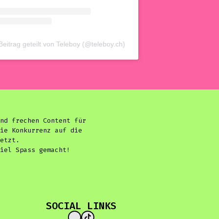
Beitrag geteilt von Teleboy (@teleboy.ch)
nd frechen Content für
ie Konkurrenz auf die
etzt.
iel Spass gemacht!
SOCIAL LINKS