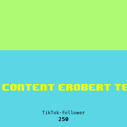
 Content erobert Te
TikTok-Follower
250