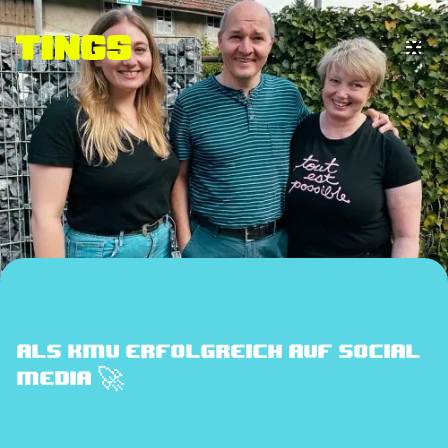
X

ALS KMU ERFOLGREICH AUF SOCIAL
MEDIA 🚀