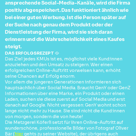
ansprechende Social-Media-Kanäle, wird die Firma
positiv abgespeichert. Das funktioniert ähnlich wie
bei einer guten Werbung. Ist die Person später auf
der Suche nach genau dem Produkt oder der
Dienstleistung der Firma, wird sie sich daran
erinnern und die Wahrscheinlichkeit eines Kaufes
steigt.
DAS ERFOLGSREZEPT
🥘
Das Ziel jedes KMUs ist es, möglichst viele Kund:innen
anzuziehen und den Umsatz zu steigern. Wer einen
erfolgreichen Online-Auftritt vorweisen kann, erhöht
seine Chancen auf Erfolg enorm.
Vor allem die jüngeren Generationen informieren sich
hauptsächlich über Social Media. Braucht GenY oder GenZ
Informationen über eine Marke, ein Produkt oder einen
Laden, suchen sie diese zuerst auf Social Media und erst
danach auf Google. Nicht vergessen: GenY wohnt schon
lange nicht mehr zu Hause. Sie sind nicht die Kund:innen
von morgen, sondern die von heute!
Die Metzgerei Köferli setzt für ihren Online-Auftritt auf
wunderschöne, professionelle Bilder von Fotograf Oliver
Bär (
hier
gehts zu seiner Website), der übrigens auch