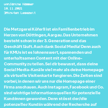
von
Janine Hammer
18.11.2021
3
Minuten Lesezeit
Die Metzgerei Köferli ist ein Familienbetrieb im
Herzen von Döttingen, Aargau. Das Unternehmen
besteht schon in der 3. Generation und das
Geschäft läuft. Auch dank Social Media! Denn auch
für KMUs ist es lohnenswert, spannenden und
unterhaltsamen Content mit der Online-
Community zu teilen. Sei dir bewusst, dass deine
Social Media-Kanäle viel mehr als deine Homepage
als virtuelle Visitenkarte fungieren. Die Zeiten sind
vorbei, in denen wir uns nur die Homepage einer
Firma anschauen. Auch Instagram, Facebook und Co.
sind wichtige Informationsquellen für potenzielle
Kund:innen geworden. Denn stösst der/die
potenzelle:r Kund:in während der Recherche auf