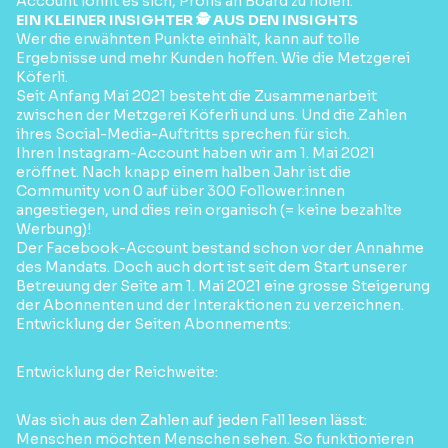
Account lohnt es sich, Profis an Board zu holen.
EIN KLEINER INSIGHTER 🕵️ AUS DEN INSIGHTS
Wer die erwähnten Punkte einhält, kann auf tolle
Ergebnisse und mehr Kunden hoffen. Wie die Metzgerei
Köferli.
Seit Anfang Mai 2021 besteht die Zusammenarbeit
zwischen der Metzgerei Köferli und uns. Und die Zahlen
ihres Social-Media-Auftritts sprechen für sich.
Ihren Instagram-Account haben wir am 1. Mai 2021
eröffnet. Nach knapp einem halben Jahr ist die
Community von 0 auf über 300 Follower:innen
angestiegen, und dies rein organisch (= keine bezahlte
Werbung)!
Der Facebook-Account bestand schon vor der Annahme
des Mandats. Doch auch dort ist seit dem Start unserer
Betreuung der Seite am 1. Mai 2021 eine grosse Steigerung
der Abonnenten und der Interaktionen zu verzeichnen.
Entwicklung der Seiten Abonnements:
Entwicklung der Reichweite:
Was sich aus den Zahlen auf jeden Fall lesen lässt:
Menschen möchten Menschen sehen. So funktionieren