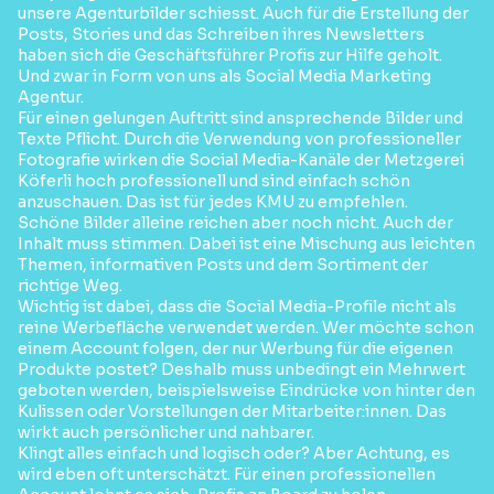
unsere Agenturbilder schiesst. Auch für die Erstellung der
Posts, Stories und das Schreiben ihres Newsletters
haben sich die Geschäftsführer Profis zur Hilfe geholt.
Und zwar in Form von uns als Social Media Marketing
Agentur.
Für einen gelungen Auftritt sind ansprechende Bilder und
Texte Pflicht. Durch die Verwendung von professioneller
Fotografie wirken die Social Media-Kanäle der Metzgerei
Köferli hoch professionell und sind einfach schön
anzuschauen. Das ist für jedes KMU zu empfehlen.
Schöne Bilder alleine reichen aber noch nicht. Auch der
Inhalt muss stimmen. Dabei ist eine Mischung aus leichten
Themen, informativen Posts und dem Sortiment der
richtige Weg.
Wichtig ist dabei, dass die Social Media-Profile nicht als
reine Werbefläche verwendet werden. Wer möchte schon
einem Account folgen, der nur Werbung für die eigenen
Produkte postet? Deshalb muss unbedingt ein Mehrwert
geboten werden, beispielsweise Eindrücke von hinter den
Kulissen oder Vorstellungen der Mitarbeiter:innen. Das
wirkt auch persönlicher und nahbarer.
Klingt alles einfach und logisch oder? Aber Achtung, es
wird eben oft unterschätzt. Für einen professionellen