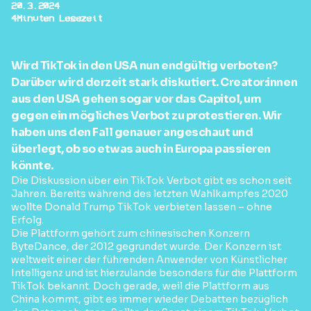
20.3.2024
4
Minuten Lesezeit
Wird TikTok in den USA nun endgültig verboten?
Darüber wird derzeit stark diskutiert. Creator:innen
aus den USA gehen sogar vor das Capitol, um
gegen ein mögliches Verbot zu protestieren. Wir
haben uns den Fall genauer angeschaut und
überlegt, ob so etwas auch in Europa passieren
könnte.
Die Diskussion über ein TikTok Verbot gibt es schon seit
Jahren. Bereits während des letzten Wahlkampfes 2020
wollte Donald Trump TikTok verbieten lassen – ohne
Erfolg.
Die Plattform gehört zum chinesischen Konzern
ByteDance, der 2012 gegründet wurde. Der Konzern ist
weltweit einer der führenden Anwender von Künstlicher
Intelligenz und ist hierzulande besonders für die Plattform
TikTok bekannt. Doch gerade, weil die Plattform aus
China kommt, gibt es immer wieder Debatten bezüglich