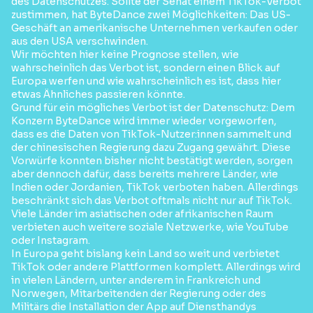
des Datenschutzes. Sollte der Senat einem TikTok-Verbot
zustimmen, hat ByteDance zwei Möglichkeiten: Das US-
Geschäft an amerikanische Unternehmen verkaufen oder
aus den USA verschwinden.
Wir möchten hier keine Prognose stellen, wie
wahrscheinlich das Verbot ist, sondern einen Blick auf
Europa werfen und wie wahrscheinlich es ist, dass hier
etwas Ähnliches passieren könnte.
Grund für ein mögliches Verbot ist der Datenschutz: Dem
Konzern ByteDance wird immer wieder vorgeworfen,
dass es die Daten von TikTok-Nutzer:innen sammelt und
der chinesischen Regierung dazu Zugang gewährt. Diese
Vorwürfe konnten bisher nicht bestätigt werden, sorgen
aber dennoch dafür, dass bereits mehrere Länder, wie
Indien oder Jordanien, TikTok verboten haben. Allerdings
beschränkt sich das Verbot oftmals nicht nur auf TikTok.
Viele Länder im asiatischen oder afrikanischen Raum
verbieten auch weitere soziale Netzwerke, wie YouTube
oder Instagram.
In Europa geht bislang kein Land so weit und verbietet
TikTok oder andere Plattformen komplett. Allerdings wird
in vielen Ländern, unter anderem in Frankreich und
Norwegen, Mitarbeitenden der Regierung oder des
Militärs die Installation der App auf Diensthandys