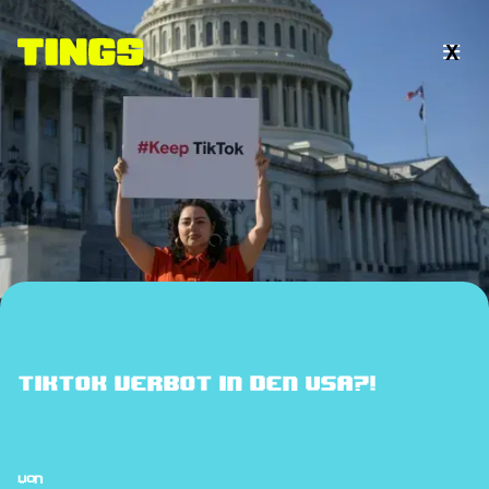
X

TikTok Verbot in den USA?!
von