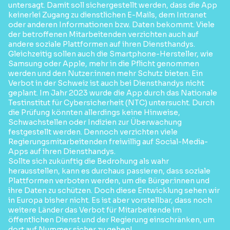
untersagt. Damit soll sichergestellt werden, dass die App
keinerlei Zugang zu dienstlichen E-Mails, dem Intranet
oder anderen Informationen bzw. Daten bekommt. Viele
der betroffenen Mitarbeitenden verzichten auch auf
andere soziale Plattformen auf ihren Diensthandys.
Gleichzeitig sollen auch die Smartphone-Hersteller, wie
Samsung oder Apple, mehr in die Pflicht genommen
werden und den Nutzer:innen mehr Schutz bieten. Ein
Verbot in der Schweiz ist auch bei Diensthandys nicht
geplant. Im Jahr 2023 wurde die App durch das Nationale
Testinstitut für Cybersicherheit (NTC) untersucht. Durch
die Prüfung könnten allerdings keine Hinweise,
Schwachstellen oder Indizien zur Überwachung
festgestellt werden. Dennoch verzichten viele
Regierungsmitarbeitenden freiwillig auf Social-Media-
Apps auf ihren Diensthandys.
Sollte sich zukünftig die Bedrohung als wahr
herausstellen, kann es durchaus passieren, dass soziale
Plattformen verboten werden, um die Bürger:innen und
ihre Daten zu schützen. Doch diese Entwicklung sehen wir
in Europa bisher nicht. Es ist aber vorstellbar, dass noch
weitere Länder das Verbot für Mitarbeitende im
öffentlichen Dienst und der Regierung einschränken, um
dort auf Nummer sicher zu gehen!