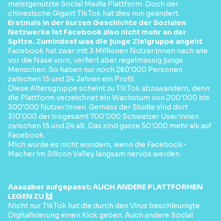
meistgenutzte Social Media Plattform. Doch der
chinesische Gigant TikTok hat dies nun geändert.
Erstmals in der kurzen Geschichte der Sozialen
Netzwerke ist Facebook also nicht mehr an der
Spitze. Zumindest was die junge Zielgruppe angeht
.
Facebook hat zwar mit 3 Millionen Nutzer:innen nach wie
vor die Nase vorn, verliert aber regelmässig junge
Menschen. So haben nur noch 260'000 Personen
zwischen 15 und 24 Jahren ein Profil.
Diese Altersgruppe scheint zu TikTok abzuwandern, denn
die Plattform verzeichnet ein Wachstum von 200'000 bis
300'000 Nutzer:innen. Gemäss der Studie sind dort
310'000 der insgesamt 700'000 Schweizer User:innen
zwischen 15 und 24 alt. Das sind ganze 50'000 mehr als auf
Facebook.
Mich würde es nicht wundern, wenn die Facebook-
Macher im Silicon Valley langsam nervös werden.
Aaaaaber aufgepasst: AUCH ANDERE PLATTFORMEN
LEGEN ZU 🙌
Nicht nur TikTok hat die durch den Virus beschleunigte
Digitalisierung einen Kick geben. Auch andere Social