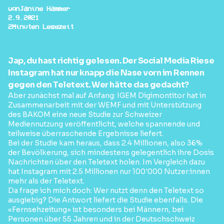
von
Janine Hammer
2.9.2021
2
Minuten Lesezeit
Jap, du hast richtig gelesen. Der Social Media Riese
Instagram hat nur knapp die Nase vorn im Rennen
gegen den Teletext. Wer hätte das gedacht?
Aber zunächst mal auf Anfang: IGEM Digimontitor hat in
Zusammenarbeit mit der WEMF und mit Unterstützung
des BAKOM eine neue Studie zur Schweizer
Mediennutzung veröffentlicht, welche spannende und
teilweise überraschende Ergebnisse liefert.
Bei der Studie kam heraus, dass 2.4 Millionen, also 36%
der Bevölkerung, sich mindestens gelegentlich ihre Dosis
Nachrichten über den Teletext holen. Im Vergleich dazu
hat Instagram mit 2.5 Millionen nur 100'000 Nutzer:innen
mehr als der Teletext.
Da frage ich mich doch: Wer nutzt denn den Teletext so
ausgiebig? Die Antwort liefert die Studie ebenfalls. Die
«Fernsehzeitung» ist besonders bei Männern, bei
Personen über 55 Jahren und in der Deutschschweiz