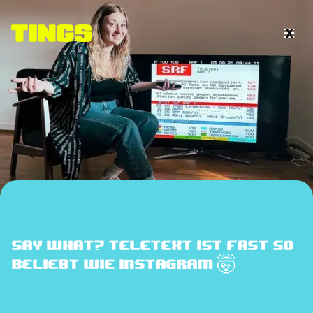
X

Say what? Teletext ist fast so
beliebt wie Instagram 🤯