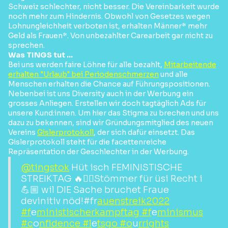
Schweiz schlechter, nicht besser. Die Vereinbarkeit wurde
noch mehr zum Hindernis. Obwohl von Gesetzes wegen
Lohnungleichheit verboten ist, erhalten Männer* mehr
Geld als Frauen*. Von unbezahlter Carearbeit gar nicht zu
sprechen.
Was TINGS tut ...
Bei uns werden faire Löhne für alle bezahlt,
Mitarbeitende
erhalten "Urlaub" bei Periodenschmerzen
und alle
Menschen erhalten die Chance auf Führungspositionen.
Nebenbei ist uns Diversity auch in der Werbung ein
grosses Anliegen. Erstellen wir doch tagtäglich Ads für
unsere Kund:innen. Um hier das Stigma zu brechen und uns
dazu zu bekennen, sind wir Gründungsmitglied des neuen
Vereins
Gislerprotokoll
, der sich dafür einsetzt. Das
Gislerprotokoll steht für die facettenreiche
Repräsentation der Geschlechter in der Werbung.
@tingstok
Hüt isch FEMINISTISCHE
STREIKTAG 🔥✊🏻Stömmer für üsi Recht i
💪🏼 wil DIE Sache bruchet Fraue
devinitiv nöd!#fr
auenstreik2022
#f
e
ministischerkampftag #f
e
minismus
#c
o
nfidence #l
e
tsgo #o
u
rrights