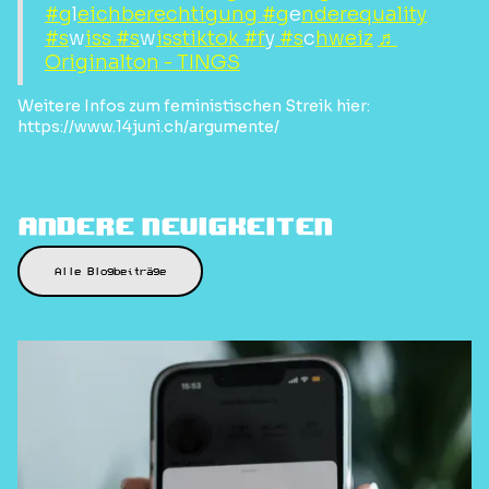
#g
l
eichberechtigung #g
e
nderequality
#s
w
iss #s
w
isstiktok #f
y
#s
c
hweiz
♬
Originalton - TINGS
Weitere Infos zum feministischen Streik hier:
https://www.14juni.ch/argumente/
Andere Neuigkeiten
Alle Blogbeiträge