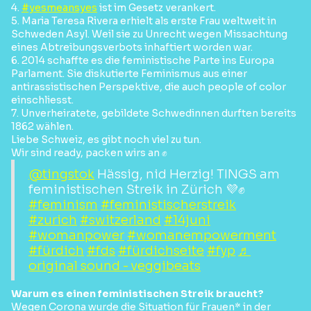
4.
#yesmeansyes
ist im Gesetz verankert.
5. Maria Teresa Rivera erhielt als erste Frau weltweit in
Schweden Asyl. Weil sie zu Unrecht wegen Missachtung
eines Abtreibungsverbots inhaftiert worden war.
6. 2014 schaffte es die feministische Parte ins Europa
Parlament. Sie diskutierte Feminismus aus einer
antirassistischen Perspektive, die auch people of color
einschliesst.
7. Unverheiratete, gebildete Schwedinnen durften bereits
1862 wählen.
Liebe Schweiz, es gibt noch viel zu tun.
Wir sind ready, packen wirs an ✊
@tingstok
Hässig, nid Herzig! TINGS am
feministischen Streik in Zürich 💜✊
#feminism
#feministischerstreik
#zurich
#switzerland
#14juni
#womanpower
#womanempowerment
#fürdich
#fds
#fürdichseite
#fyp
♬
original sound - veggibeats
Warum es einen feministischen Streik braucht?
Wegen Corona wurde die Situation für Frauen* in der