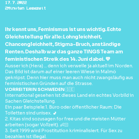
17.7.2022
2
Minuten Lesezeit
Ihr kennt uns, Feminismus ist uns wichtig. Echte
Gleichstellung für alle: Lohngleichheit,
Chancengleichheit, Stigma-Bruch, anständige
Renten. Deshalb war das ganze TINGS Team am
feministischen Streik des 14. Juni dabei. 💜
Ausser ich (Hera) ... denn ich verweile ja aktuell im Norden.
Das Bild ist darum auf einer leeren Wiese in Malmö
geknipst. Denn hier muss man auch nicht zwangsläufig aus
feministischen Gründen auf die Strasse.
VORREITERIN SCHWEDEN
🇸🇪
International gesehen ist dieses Land ein echtes Vorbild in
Sachen Gleichstellung.
Ein paar Beispiele:1. Büro oder öffentlicher Raum: Die
Toiletten sind unisex. 🚽
2. Kitas sind sozusagen for free und die meisten Mütter
arbeiten (sogar Vollzeit). 👶🏻
3. Seit 1999 wird Prostitution kriminalisiert. Für Sex zu
bezahlen ist illegal.